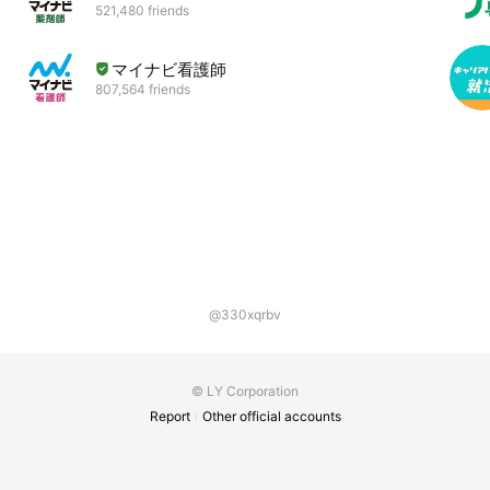
521,480 friends
マイナビ看護師
807,564 friends
@330xqrbv
© LY Corporation
Report
Other official accounts