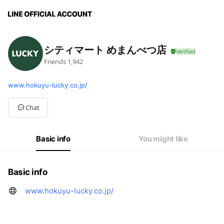
シティマート めまんべつ店
Friends
1,942
www.hokuyu-lucky.co.jp/
Chat
Basic info
You might like
Basic info
www.hokuyu-lucky.co.jp/