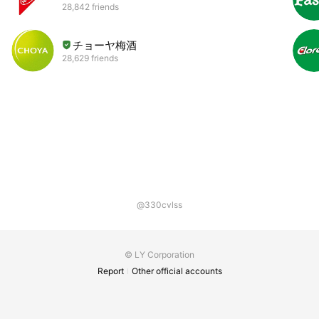
28,842 friends
チョーヤ梅酒
28,629 friends
@330cvlss
© LY Corporation
Report
Other official accounts