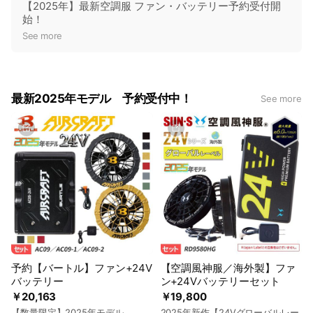
o
【2025年】最新空調服 ファン・バッテリー予約受付開
始！
t
See more
i
c
e
最新2025年モデル 予約受付中！
See more
予約【バートル】ファン+24V
【空調風神服／海外製】ファ
バッテリー
ン+24Vバッテリーセット
￥20,163
￥19,800
【数量限定】2025年モデル
2025年新作【24Vグローバルレー