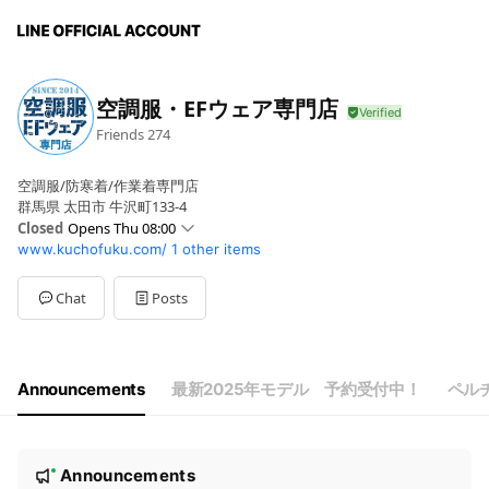
空調服・EFウェア専門店
Friends
274
空調服/防寒着/作業着専門店
群馬県 太田市 牛沢町133-4
Closed
Opens Thu 08:00
www.kuchofuku.com/
1 other items
Sun
Closed
Mon
08:00 - 18:00
Tue
08:00 - 18:00
Chat
Posts
Wed
08:00 - 18:00
Thu
08:00 - 18:00
Fri
08:00 - 18:00
Sat
09:00 - 12:00
Announcements
最新2025年モデル 予約受付中！
ペル
土曜日／～17:00（繁忙期） 日曜・祝日／休業日
N
Announcements
New