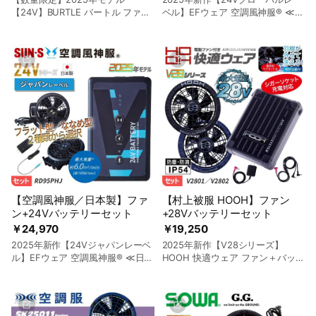
【24V】BURTLE バートル ファン
ベル】EFウェア 空調風神服® ≪海
付き作業着エアークラフト【ファ
外製≫ スピンロックファン＋24V
ン+バッテリー】セット｜バート
バッテリーセット｜サンエス
ル AC09bAC09f-SET
RD9580HG-SET
【空調風神服／日本製】ファ
【村上被服 HOOH】ファン
ン+24Vバッテリーセット
+28Vバッテリーセット
￥24,970
￥19,250
2025年新作【24Vジャパンレーベ
2025年新作【V28シリーズ】
ル】EFウェア 空調風神服® ≪日本
HOOH 快適ウェア ファン＋バッテ
製≫スマホアプリ対応！選べるフ
リーセット｜村上被服 MU-V28-
ァン＋24Vバッテリーセット｜サ
SET
ンエス RD95PHJ-SET