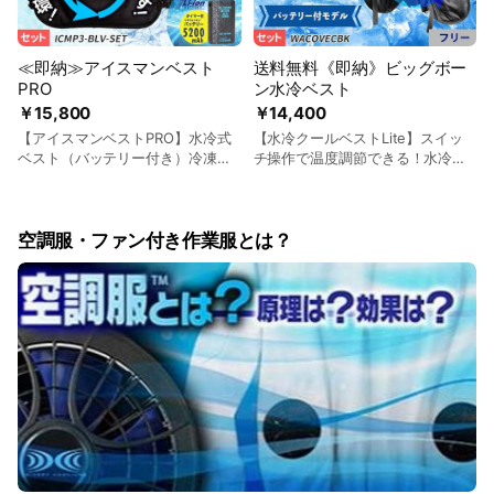
≪即納≫アイスマンベスト
送料無料《即納》ビッグボー
PRO
ン水冷ベスト
￥15,800
￥14,400
【アイスマンベストPRO】水冷式
【水冷クールベストLite】スイッ
ベスト（バッテリー付き）冷凍ペ
チ操作で温度調節できる！水冷ベ
ットボトル対応｜ 山真製鋸
スト（バッテリー付き）氷対応｜
(Y'sGOD JAPAN) ICMP3-BLV-
ビッグボーン WACOVECBK
SET
空調服・ファン付き作業服とは？