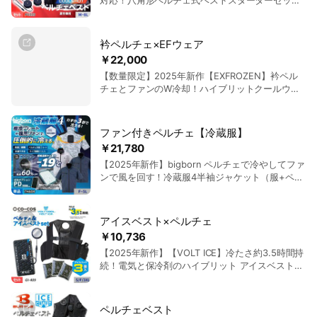
対応！八角形ペルチェ式ベストスターターセット
（バッテリー付き）｜村上被服 PV333
衿ペルチェ×EFウェア
￥22,000
【数量限定】2025年新作【EXFROZEN】衿ペル
チェとファンのW冷却！ハイブリットクールウェ
ア半袖ジャケットコンプリートセット（ペルチェ
+ファン+バッテリー付）｜サンエス EF92590S
ファン付きペルチェ【冷蔵服】
￥21,780
【2025年新作】bigborn ペルチェで冷やしてファ
ンで風を回す！冷蔵服4半袖ジャケット（服+ペル
チェ+ファン）単体（モバイルバッテリーなし）
｜ビッグボーン TH604
アイスベスト×ペルチェ
￥10,736
【2025年新作】【VOLT ICE】冷たさ約3.5時間持
続！電気と保冷剤のハイブリット アイスベスト＆
ペルチェセット（アイスパック3個付き）｜コー
コス GI-409-GP-SET
ペルチェベスト