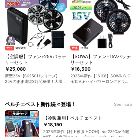
【空調服】ファン+25Vバッテ
【SOWA】ファン+15Vバッテ
リーセット
リーセット
￥25,080
￥16,500
新型25V【SK25011シリーズ】
2025年新作【16108】SOWA G.G.
25Vのまま連続2時間稼働！大風量
≪15V≫ハイパワーロングドライ
でずっと使える空調服® 最強フ
ブ！デバイスセット（ファン+バ
ァン・バッテリースターターキッ
ッテリー+ケーブル）｜桑和
ト｜(株)空調服 SK25011
SO16108
ペルチェベスト新作続々登場！
See more
【冷暖兼用】ペルチェベスト
￥18,150
2025年新作【村上被服 HOOH】≪-23℃≫冷暖