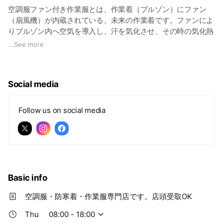
空調服ファン付き作業服とは、作業着（ブルゾン）にファン
（扇風機）が内蔵されている、未来の作業着です。ファンによ
りブルゾン内へ空気を導入し、汗を気化させ、その時の気化熱
を利用し涼しさを体感できる作業着です。消費エネルギーもエ
...
See more
アコン等に比べ格段にエコであると言え、環境にも配慮・アピ
ールできます。
空調服やファン付き作業着は、ただ単に涼しいというだけでな
Social media
く、さまざまな効果が期待されます。それは着用者の【熱中症
対策】のみならず、【作業効率やコスト】、さらには【(電気
代・CO2排出等を考慮し)地球環境】にまで及ぶと考えられて
Follow us on social media
います。実際にリピーター（再度購入者様）が続出しており、
一度効果を実体験すると空調服・ファン付き作業着は手放せな
い方がほとんどでございます。
Basic info
空調服・防寒着・作業服専門店です。店頭受取OK
Thu
08:00 - 18:00