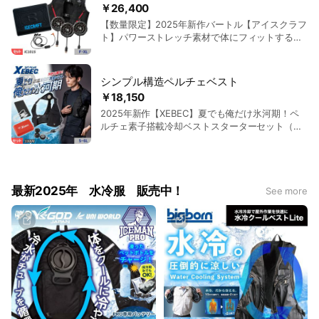
￥26,400
【数量限定】2025年新作バートル【アイスクラフ
ト】パワーストレッチ素材で体にフィットするペ
ルチェベストコンプリートセット（ペルチェ+ミ
ニバッテリー付き）｜バートル IC101S
シンプル構造ペルチェベスト
￥18,150
2025年新作【XEBEC】夏でも俺だけ氷河期！ペ
ルチェ素子搭載冷却ベストスターターセット（ペ
ルチェデバイス+バッテリー付き）｜ジーベック
X-33008
最新2025年 水冷服 販売中！
See more