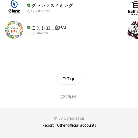
グランツスイミング
2,323 friends
こども図工室PAL
1,885 friends
Top
@329jdvts
© LY Corporation
Report
Other official accounts