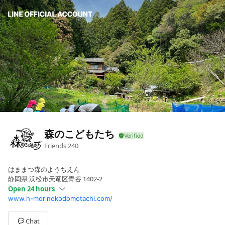
森のこどもたち
Friends
240
はままつ森のようちえん
静岡県 浜松市天竜区青谷 1402-2
Open 24 hours
www.h-morinokodomotachi.com/
Sun
Closed
Mon
00:00 - 00:00
Tue
00:00 - 00:00
Chat