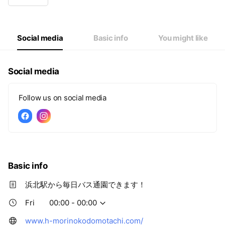
Wed
00:00 - 00:00
Thu
00:00 - 00:00
Fri
00:00 - 00:00
Sat
Closed
Social media
Basic info
You might like
Social media
Follow us on social media
Basic info
浜北駅から毎日バス通園できます！
Fri
00:00 - 00:00
www.h-morinokodomotachi.com/