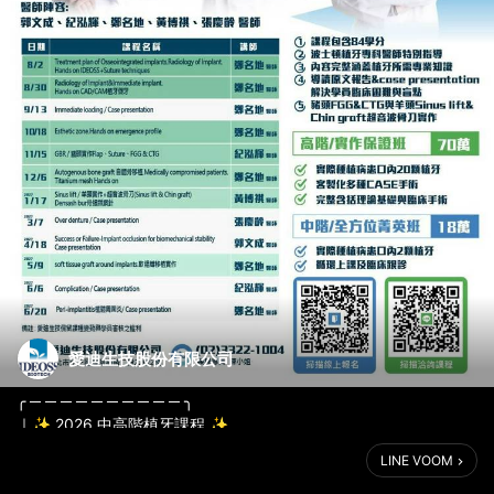
愛迪生技股份有限公司
╭ ─ ─ ─ ─ ─ ─ ─ ─ ─ ─ ╮
｜✨ 2026 中高階植牙課程 ✨
｜📣 6 月底前報名享早鳥優惠
LINE VOOM
｜🙆 3 人團報另有專屬優惠
╰ ─ ─ ─ ─ ─ ─ ─ ─ ─ ─ ╯