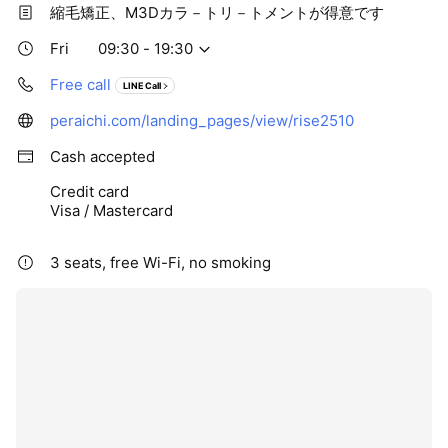
縮毛矯正、M3Dカラ－トリ－トメントが得意です
Fri
09:30 - 19:30
Free call
LINE Call
peraichi.com/landing_pages/view/rise2510
Cash accepted
Credit card
Visa / Mastercard
3 seats, free Wi-Fi, no smoking