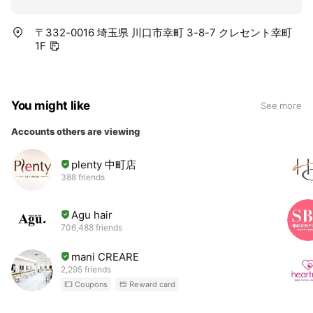
〒332-0016 埼玉県 川口市幸町 3-8-7 クレセント幸町
1F
You might like
See more
Accounts others are viewing
plenty 中町店
388 friends
Agu hair
706,488 friends
mani CREARE
2,295 friends
Coupons
Reward card