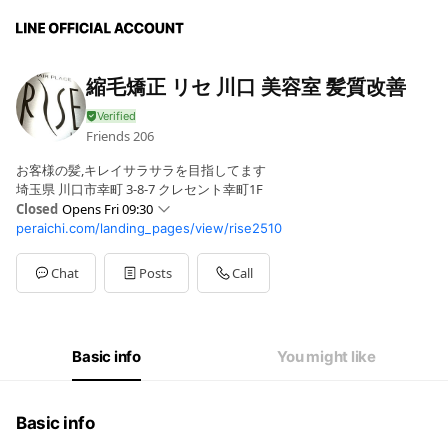
縮毛矯正 リセ 川口 美容室 髪質改善
Friends
206
お客様の髪,キレイサラサラを目指してます
埼玉県 川口市幸町 3-8-7 クレセント幸町1F
Closed
Opens Fri 09:30
peraichi.com/landing_pages/view/rise2510
Sun
09:00 - 20:00,00:00 - 00:00
Mon
09:30 - 19:30
Tue
Closed
Chat
Posts
Call
Wed
09:30 - 19:30
Thu
Closed
Fri
09:30 - 19:30
Sat
09:00 - 20:00,00:00 - 00:00
Basic info
You might like
Basic info