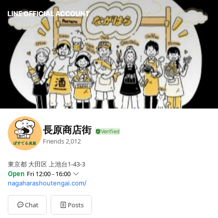
長原商店街
Friends
2,012
東京都 大田区 上池台1-43-3
Open
Fri 12:00 - 16:00
nagaharashoutengai.com/
Sun
Closed
Mon
12:00 - 16:00
Tue
12:00 - 16:00
Chat
Posts
Wed
12:00 - 16:00