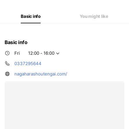
Thu
12:00 - 16:00
Fri
12:00 - 16:00
Sat
Closed
Basic info
You might like
Basic info
Fri
12:00 - 16:00
0337295644
nagaharashoutengai.com/