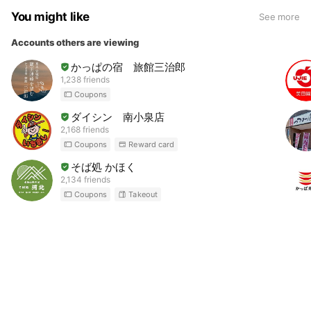
You might like
See more
Accounts others are viewing
かっぱの宿 旅館三治郎
1,238 friends
Coupons
ダイシン 南小泉店
2,168 friends
Coupons
Reward card
そば処 かほく
2,134 friends
Coupons
Takeout