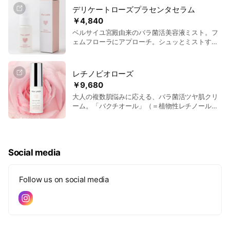
デリケートローズプラセンタセラム
更年期・疲れ顔・PMS・むくみなどでお悩みの方におすすめ
￥4,840
🔔月1ペースで専門家のセルフケア・美容法もお届け！
ベルサイユ宮殿由来のバラ菌活美容液ミスト。フ
フォロー感覚でご登録ください🕊️
ェムフローラにアプローチ。シュッとミストする
だけで、におい・かゆみ・乾燥を瞬時にリフレッ
シュ。潤い透明感・ハリにあふれる健やかなデリ
ケートゾーンへ。
レチノビオローズ
￥9,680
大人の複数肌悩みに応える、バラ菌活ツヤ肌クリ
ーム。「バクチオール」（＝植物性レチノール）
と「バラ発酵菌エキス」が、ハリ不足や乾燥が気
になる肌にアプローチ。使ったその日から、バラ
色の生きた肌へ。
Social media
Follow us on social media