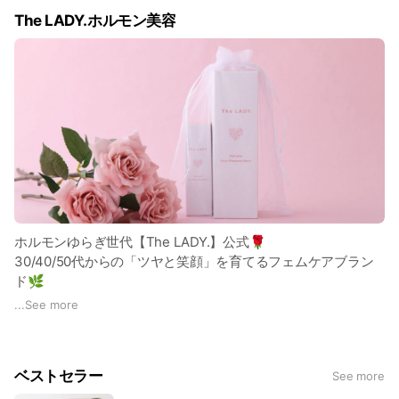
The LADY.ホルモン美容
ホルモンゆらぎ世代【The LADY.】公式🌹
30/40/50代からの「ツヤと笑顔」を育てるフェムケアブラン
ド🌿
📩今だけ🎁
...
See more
【セルフチェック付き】
＼3タイプ診断シート無料配布中／
あなたの不調タイプと、今すぐできるセルフケアがわかる✨
ベストセラー
See more
💡診断後はあなたに合った美容法・商品をご案内🌙
初回10％OFFクーポン🎁