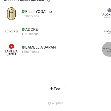
FacialYOGA lab
3,116 friends
ADORE
1,189 friends
LAMELLIA JAPAN
1,586 friends
Top
@325proje