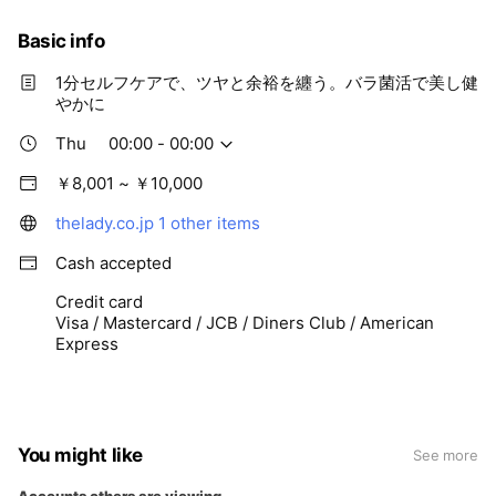
Basic info
1分セルフケアで、ツヤと余裕を纏う。バラ菌活で美し健
やかに
Thu
00:00 - 00:00
￥8,001 ~ ￥10,000
thelady.co.jp
1 other items
Cash accepted
Credit card
Visa / Mastercard / JCB / Diners Club / American
Express
You might like
See more
Accounts others are viewing