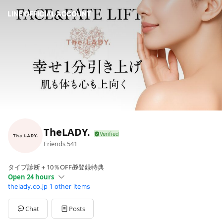
TheLADY.
Friends
541
タイプ診断＋10％OFF🎁登録特典
Open 24 hours
thelady.co.jp
1 other items
Sun
00:00 - 00:00
Mon
00:00 - 00:00
Tue
00:00 - 00:00
Chat
Posts
Wed
00:00 - 00:00