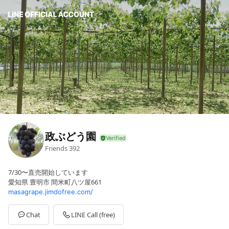
政ぶどう園
Friends
392
7/30〜直売開始しています
愛知県 豊明市 間米町八ツ屋661
masagrape.jimdofree.com/
Chat
LINE Call (free)