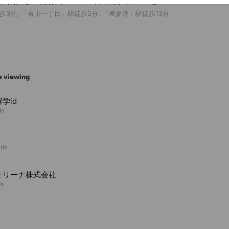
2 東京都 港区 南青山2-12-16 石塚商事ビル5F
3分, 「青山一丁目」駅徒歩5分, 「表参道」駅徒歩13分
e viewing
学id
ds
nds
ェリーナ株式会社
ds