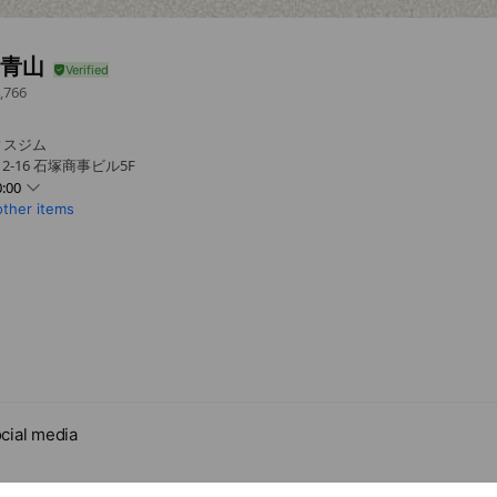
南青山
,766
ティスジム
2-16 石塚商事ビル5F
:00
other items
木隔週）、レッスンにより営業時間変更あり
cial media