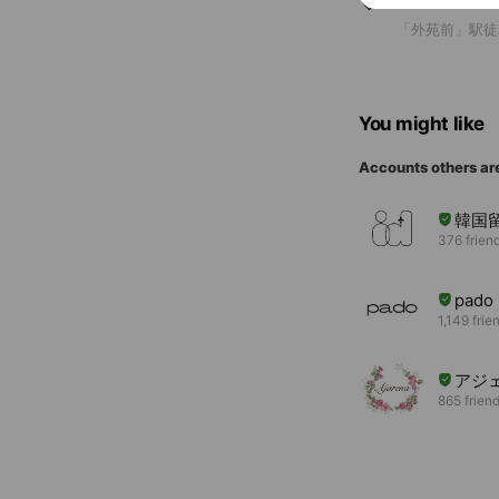
〒107-006
「外苑前」駅徒歩
You might like
Accounts others ar
韓国留
376 frien
pado
1,149 frie
アジ
865 frien