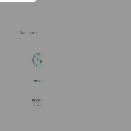
See more
NOBLE新宿南口
1,607 friends
Reward card
RANCLIC
2,257 friends
MIROIR COAT〈六本木店〉
182 friends