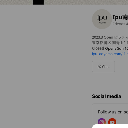
Ipu
Friends
4
2023.3 Open ピラ
東京都 港区 南青山2-1
Closed
Opens Sun 10
ipu-aoyama.com/
1 
Sun
10:00 - 22:00
Mon
10:00 - 22:00
Tue
10:00 - 22:00
Chat
Wed
10:00 - 22:00
Thu
10:00 - 22:00
Fri
10:00 - 22:00
Sat
10:00 - 22:00
＊週1休み（原則月/
Social media
Follow us on so