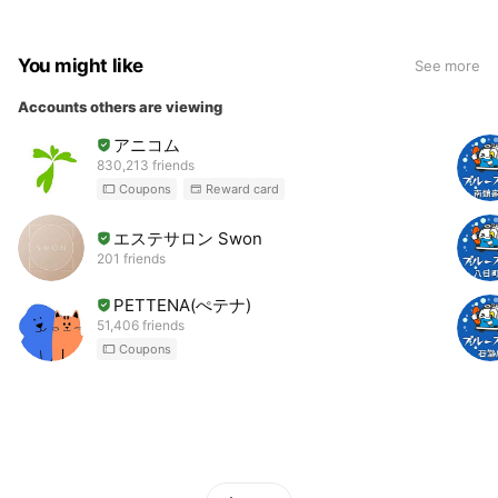
You might like
See more
Accounts others are viewing
アニコム
830,213 friends
Coupons
Reward card
エステサロン Swon
201 friends
PETTENA(ぺテナ)
51,406 friends
Coupons