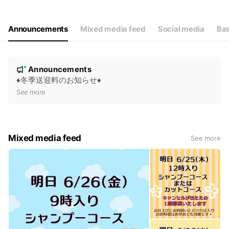
Thu
09:00 - 18:00
Fri
09:00 - 18:00
Sat
09:00 - 18:00
Announcements
Mixed media feed
Social media
Bas
年末年始時短営業有り
N
Announcements
New
o
♦︎冬季送迎料のお知らせ♦︎
t
See more
i
c
e
Mixed media feed
See more