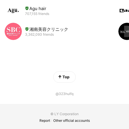
Agu hair
707,155 friends
湘南美容クリニック
3,362,093 friends
Top
@323hulfq
© LY Corporation
Report
Other official accounts