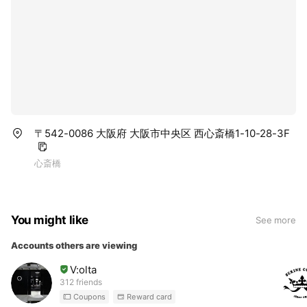
〒542-0086 大阪府 大阪市中央区 西心斎橋1-10-28-3F
心斎橋
You might like
See more
Accounts others are viewing
V:olta
312 friends
Coupons
Reward card