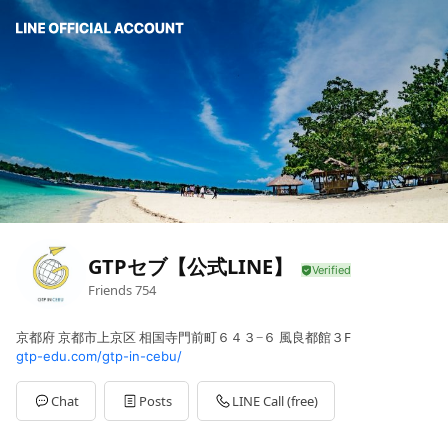
GTPセブ【公式LINE】
Friends
754
京都府 京都市上京区 相国寺門前町６４３−６ 風良都館３F
gtp-edu.com/gtp-in-cebu/
Chat
Posts
LINE Call (free)