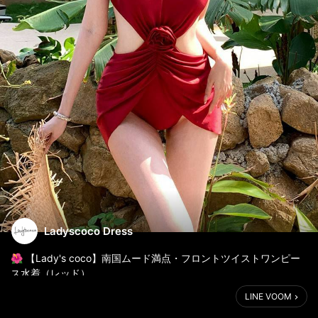
Ladyscoco Dress
🌺 【Lady's coco】南国ムード満点・フロントツイストワンピー
ス水着（レッド）
LINE VOOM
美しいシルエットと存在感たっぷりのデザインが魅力♡
大胆な肌見せとエレガントなディテールの絶妙バランスで、