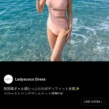
Ladyscoco Dress
韓国風ギャル感たっぷりのボディフィット水着✨
ドローストリングでシルエット調整OK、
細見え効果も抜群。
LINE VOOM
温泉・スパ・リゾート・ビーチ全部これ一枚で映える💋