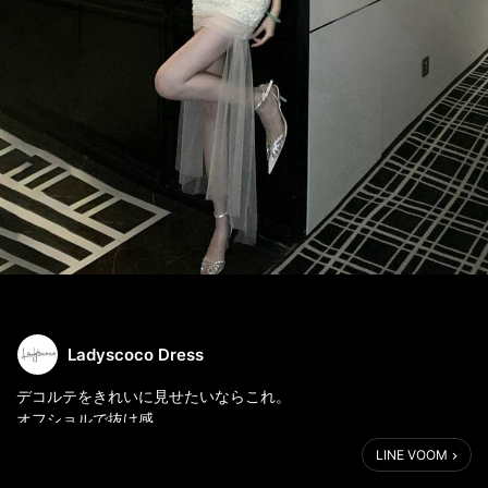
Ladyscoco Dress
デコルテをきれいに見せたいならこれ。
オフショルで抜け感、
ベアトップで大人っぽさ。
LINE VOOM
どっちで着ても「今日の主役」になれるドレス。