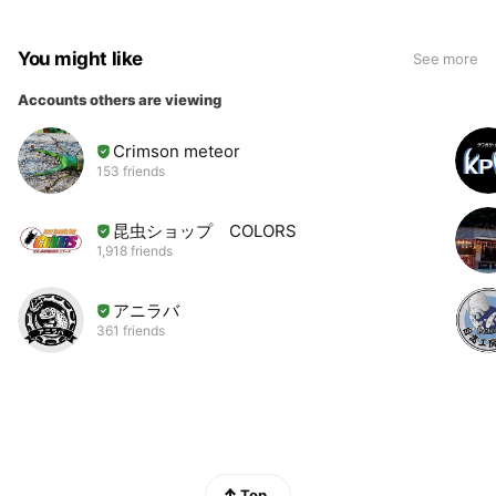
You might like
See more
Accounts others are viewing
Crimson meteor
153 friends
昆虫ショップ COLORS
1,918 friends
アニラバ
361 friends
Top