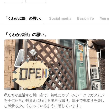
Wed
13:00 - 20:00
Thu
13:00 - 20:00
Fri
13:00 - 20:00
Sat
00:00 - 00:00
「くわかぶ部」の思い。
Social media
Basic info
You m
平日休みの場合もあるため、ご来店前にお問い合わせください。
「くわかぶ部」の思い。
私たちが生活する川口市で、気軽にカブトムシ・クワガタムシ
を子供たちが捕まえに行ける場所も減り、親子で虫取りを楽し
む風景も少なくなっているように感じています。