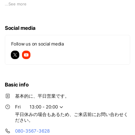
カブトムシ・クワガタムシの飼育は子どもだけでなく、大人も
...
See more
楽しめる趣味です。また、カブトムシ・クワガタムシの飼育を
通して親子のコミュニケーションや命の尊さを学ぶ機会の一助
になればいいなと私たちは考えております。
Social media
昔は憧れだったオオクワガタもブリード技術の進歩により安価
で入手できるようになり、幼虫から成虫を羽化させる事もとて
Follow us on social media
も簡単になりましたので、親子で育ててみてはいかがでしょう
か？ 図鑑や映像でしか見たことのないカブトムシ・クワガタ
ムシを実際に見て・触って・育てる楽しみはとても奥深く、自
分で羽化させた時の喜び・感動を是非感じてみてください！
まずは、実際に手にとって頂ければと思います。
専門のスタッフもおり、購入後のサポートもさせていただきま
Basic info
すので、安心してご利用ください。
基本的に、平日営業です。
Fri
13:00 - 20:00
なかよしめだか「くわかぶ部」は障がい福祉施設「なかよし」
平日休みの場合もあるため、ご来店前にお問い合わせく
の活動の一部として、「なかよし」に通所されている人たちと
ださい。
カブトムシ・クワガタムシを大切に育てて販売し、その売り上
げの全てをみなさんの工賃として支払われています。
080-3567-3628