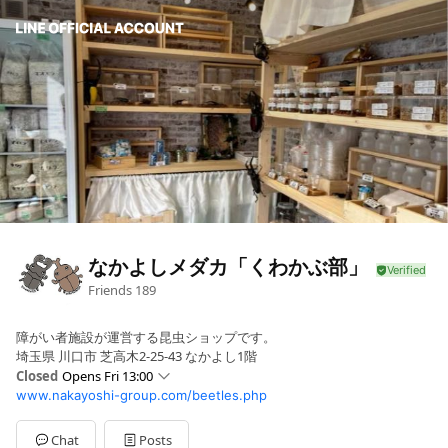
なかよしメダカ「くわかぶ部」
Friends
189
障がい者施設が運営する昆虫ショップです。
埼玉県 川口市 芝高木2-25-43 なかよし1階
Closed
Opens Fri 13:00
www.nakayoshi-group.com/beetles.php
Sun
00:00 - 00:00
Mon
13:00 - 20:00
Tue
13:00 - 20:00
Chat
Posts