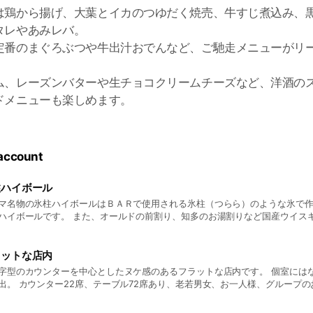
は鶏から揚げ、大葉とイカのつゆだく焼売、牛すじ煮込み、
タレやあみレバ。
定番のまぐろぶつや牛出汁おでんなど、ご馳走メニューがリ
ム、レーズンバターや生チョコクリームチーズなど、洋酒の
ドメニューも楽しめます。
 account
柱ハイボール
マ名物の氷柱ハイボールはＢＡＲで使用される氷柱（つらら）のような氷で
ハイボールです。 また、オールドの前割り、知多のお湯割りなど国産ウイス
でお楽しみいただけるほか、 直近のトレンドでもあるサワーも多数取り揃え
に対応できるメニュー構成となっております。 当店のハイボールには、1948年創業の老舗氷屋
央冷凍産業】様が丁寧に作った 純氷をオーダーカットした【氷柱】を使用。 
ラットな店内
けて、ゆっくりと丁寧につくられた、氷屋の氷。 水に含まれている不純物を
字型のカウンターを中心としたヌケ感のあるフラットな店内です。 個室には
くく、透明で美しい氷です。 上から覗くとコースターに描かれた、当店のダ
出。 カウンター22席、テーブル72席あり、老若男女、お一人様、グループ
。
用、昼夜を問わずお使いいただける大衆酒場です。