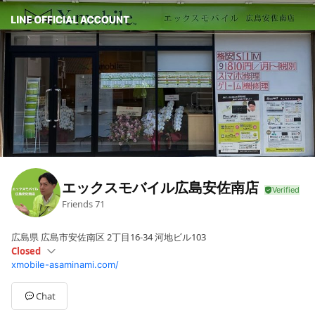
エックスモバイル広島安佐南店
Friends
71
広島県 広島市安佐南区 2丁目16-34 河地ビル103
Closed
xmobile-asaminami.com/
Sun
09:30 - 18:30
Mon
09:30 - 18:30
Tue
09:30 - 18:30
Chat
Wed
09:30 - 18:30