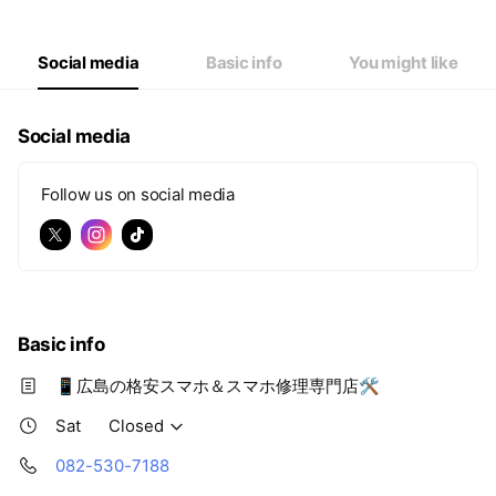
Thu
09:30 - 18:30
Fri
09:30 - 18:30
Sat
Closed
Social media
Basic info
You might like
Social media
Follow us on social media
Basic info
📱広島の格安スマホ＆スマホ修理専門店🛠
Sat
Closed
082-530-7188