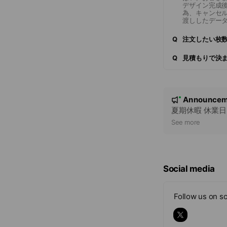
デザイン完成
為、キャンセ
渡ししたデー
Q
注文したい枚
Q
見積もりで決
N
Announcem
New
o
夏期休暇 休業日・2
t
See more
i
c
e
Social media
Follow us on so