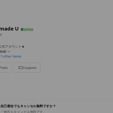
made U
9
公式アカウント★
9:00
1 other items
Posts
Coupons
日・GW・夏期休暇・年末年始
は自己都合でもキャンセル無料ですか？
まご都合もキャンセル無料です。