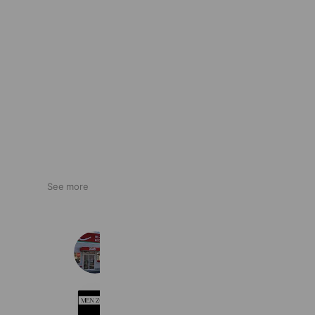
See more
アップル南23号店
535 friends
脱毛サロン MENZOO
630 friends