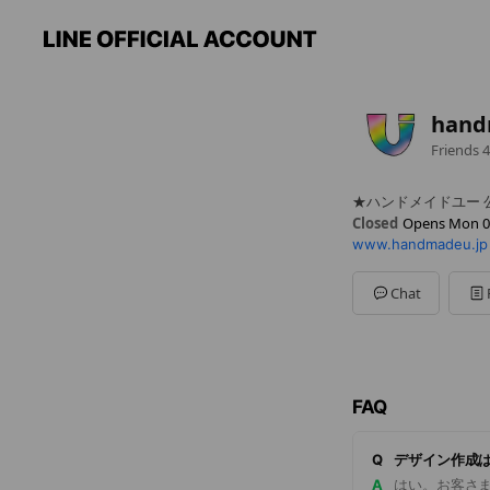
hand
Friends
4
★ハンドメイドユー 
Closed
Opens Mon 0
www.handmadeu.jp
Sun
Closed
Mon
09:00 - 17:00
Tue
09:00 - 17:00
Chat
Wed
09:00 - 17:00
Thu
09:00 - 17:00
Fri
09:00 - 17:00
Sat
Closed
【休業日】土日・祝
FAQ
Q
デザイン作成
A
はい。お客さ