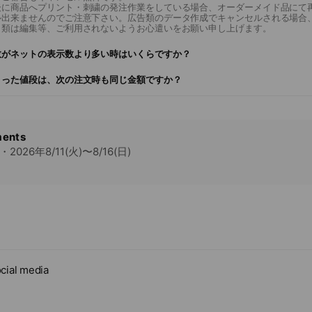
後に商品へプリント・刺繍の発注作業をしている場合、オーダーメイド品にて
ル出来ませんのでご注意下さい。広告類のデータ作成でキャンセルされる場合
タ類は編集等、ご利用されないようお心遣いをお願い申し上げます。
数がネットの表示数より多い時はいくらですか？
まった値段は、次の注文時も同じ金額ですか？
ents
026年8/11(火)〜8/16(日)
cial media