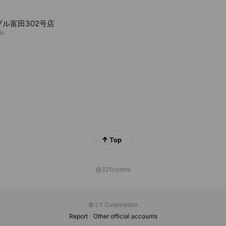
プル富田302号店
ds
Top
@321cyamx
© LY Corporation
Report
Other official accounts