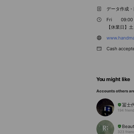
データ作成・
Fri
09:00 
【休業日】土
www.handma
Cash accept
You might like
Accounts others ar
冨士
194 frien
Beau
323 frien