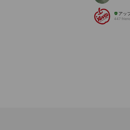
アッ
447 frien