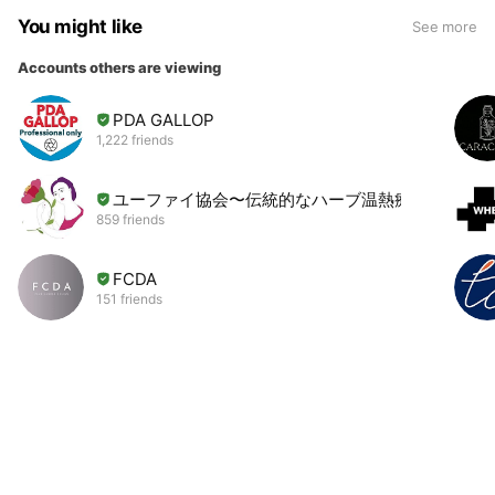
You might like
See more
Accounts others are viewing
PDA GALLOP
1,222 friends
ユーファイ協会〜伝統的なハーブ温熱療法〜
859 friends
FCDA
151 friends