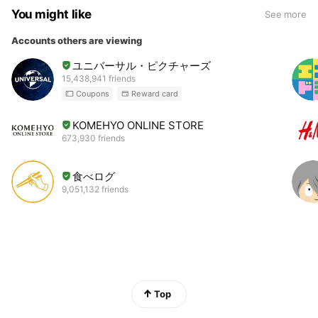
You might like
See more
Accounts others are viewing
ユニバーサル・ピクチャーズ
15,438,941 friends
Coupons
Reward card
KOMEHYO ONLINE STORE
673,930 friends
食べログ
9,051,132 friends
Top