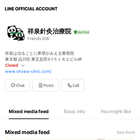
祥泉針灸治療院
Friends
658
祥泉は治ることに希望がみえる整骨院
東京都 品川区 東五反田3-1-5 トモエビル8F
Closed
www.showa-clinic.com/
Sun
Closed
Mon
10:00 - 12:30,14:00 - 20:00
Tue
10:00 - 12:30,14:00 - 20:00
Chat
Posts
Call
Wed
10:00 - 12:30,14:00 - 20:00
Thu
Closed
Fri
10:00 - 12:30,14:00 - 20:00
Sat
10:00 - 12:30,14:00 - 20:00
Mixed media feed
Basic info
You might like
Mixed media feed
See more