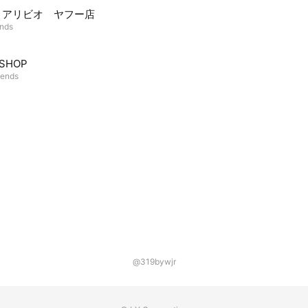
vio アリビオ ヤフー店
ends
SHOP
iends
@319bywjr