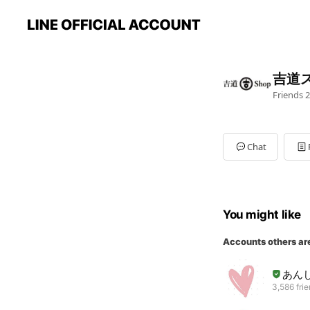
吉道
Friends
2
Chat
You might like
Accounts others ar
あん
3,586 fri