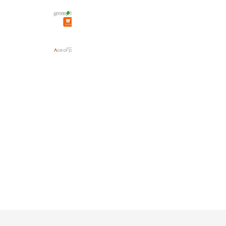
健康食品の店グリーンハウスYahoo!
1,229 friends
テレビ壁掛け金具通販Aceofparts
2,104 friends