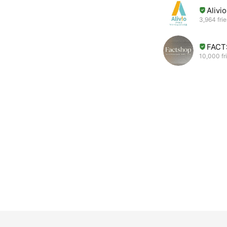
Ali
3,964 fri
FACT
10,000 fr