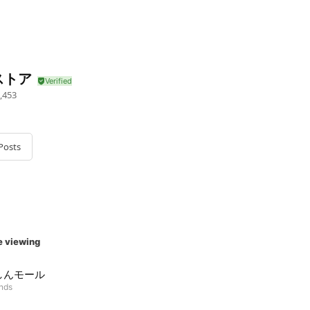
ストア
,453
Posts
e viewing
しんモール
ends