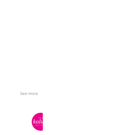
See more
kalulu
1,584 friends