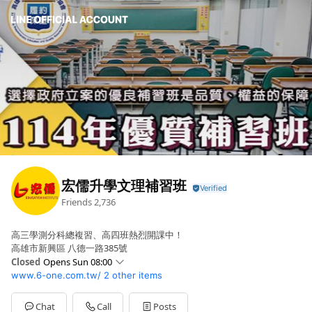
宏儒升學文理補習班
Friends
2,736
高三學測分科總複習、高四班熱烈開課中！
高雄市新興區 八德一路385號
Closed
Opens Sun 08:00
www.6-one.com.tw/
2 other items
Sun
08:00 - 17:30
Mon
08:00 - 22:00
Tue
08:00 - 22:00
Chat
Call
Posts