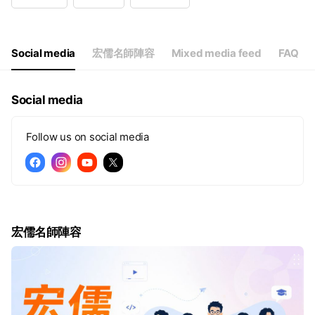
Wed
08:00 - 22:00
Thu
08:00 - 22:00
Fri
08:00 - 22:00
Sat
08:00 - 21:30
Social media
宏儒名師陣容
Mixed media feed
FAQ
Social media
Follow us on social media
宏儒名師陣容