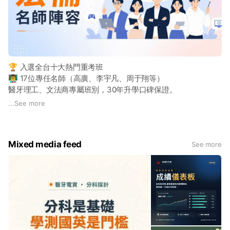
🏆 入選全台十大熱門重考班
👨‍🏫 17位專任名師（高廣、李宇凡、周于翔等）
醫牙理工、文法商專屬班別，30年升學口碑保證。
倒數245天，你的逆襲由此開始。
...
See more
👉
https://www.6-one.com.tw/teachers/
Mixed media feed
See more