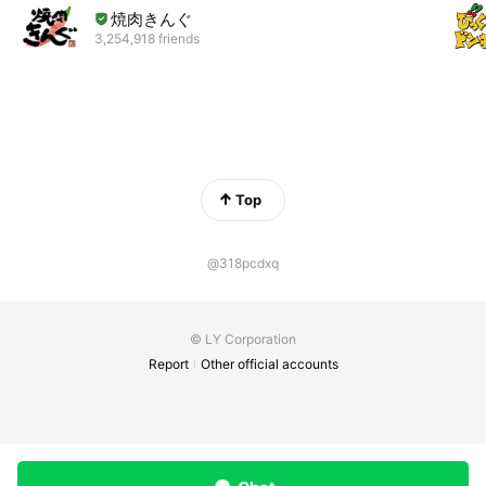
焼肉きんぐ
3,254,918 friends
Top
@318pcdxq
© LY Corporation
Report
Other official accounts