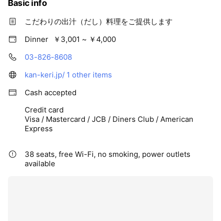
Basic info
こだわりの出汁（だし）料理をご提供します
Dinner
￥3,001 ~ ￥4,000
03-826-8608
kan-keri.jp/
1 other items
Cash accepted
Credit card
Visa / Mastercard / JCB / Diners Club / American
Express
38 seats, free Wi-Fi, no smoking, power outlets
available