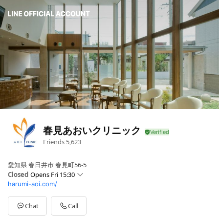
春見あおいクリニック
Friends
5,623
愛知県 春日井市 春見町56-5
Closed
Opens Fri 15:30
harumi-aoi.com/
Sun
Closed
Mon
08:30 - 12:00,15:30 - 19:00
Tue
08:30 - 12:00,15:30 - 19:00
Chat
Call
Wed
08:30 - 12:00,15:30 - 19:00