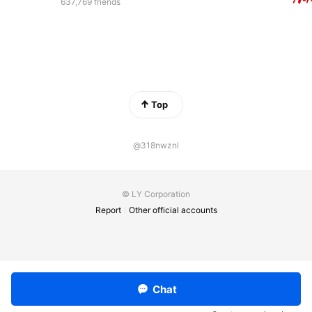
637,769 friends
Top
@318nwznl
© LY Corporation
Report
Other official accounts
Chat