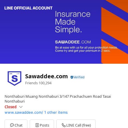
Sawaddee.com
Friends
100,294
Nonthaburi Muang Nonthaburi 3/147 Prachachuen Road Tasai
Nonthaburi
Closed
www.sawaddee.com/
1 other items
Sun
Closed
Mon
08:30 - 17:30
Tue
08:30 - 17:30
Chat
Posts
LINE Call (free)