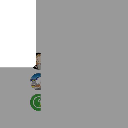
See more
ファミリーカット八潮駅前店
2,649 friends
ハードオフ相模原矢部店【公式】
2,620 friends
チョキペタ ユーカリが丘店
4,211 friends