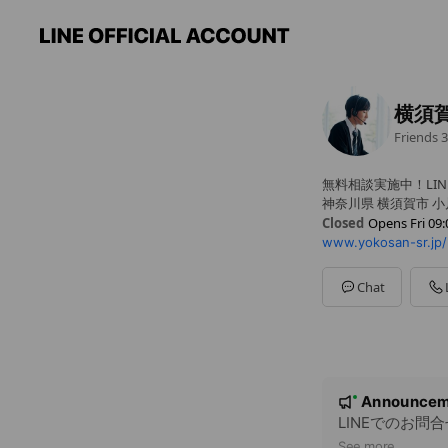
横須
Friends
3
無料相談実施中！LIN
神奈川県 横須賀市 小川
Closed
Opens Fri 09:
www.yokosan-sr.jp/
Sun
Closed
Mon
09:00 - 18:00
Tue
09:00 - 18:00
Chat
Wed
09:00 - 18:00
Thu
09:00 - 18:00
Fri
09:00 - 18:00
Sat
09:00 - 18:00
面談は日曜・祝日も
N
Announcem
New
o
LINEでのお問
See more