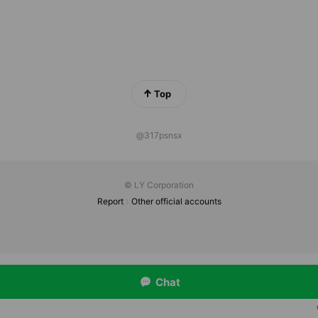
Top
@317psnsx
© LY Corporation
Report
Other official accounts
Chat