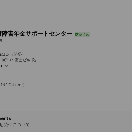
賀障害年金サポートセンター
9
Eは24時間受付！
町19-5 富士ビル3階
00
LINE Call (free)
対応可能です！
ents
合せ受付について