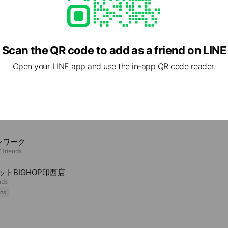
4 神奈川県 横須賀市 小川町19-5 富士ビル3階
徒歩7分
Scan the QR code to add as a friend on LINE
Open your LINE app and use the in-app QR code reader.
e viewing
しか障害年金サポート
ds
ンワーク
 friends
ットBIGHOP印西店
nds
ns