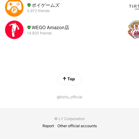
ポイゲームズ
4,972 friends
WEGO Amazon店
14,820 friends
Top
@hiritu_official
© LY Corporation
Report
Other official accounts