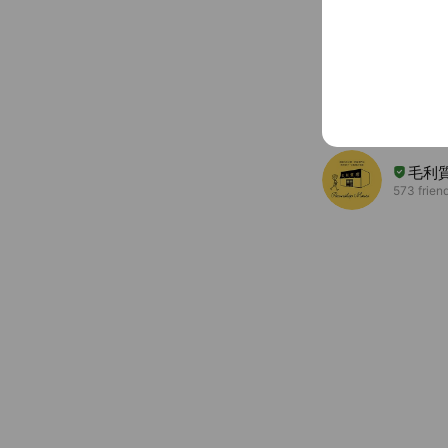
着物
123 frien
Coupo
ブラ
319 frien
毛利
573 frien