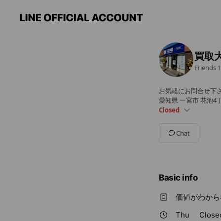
買取
Friends
1
お気軽にお問合せ下さ
愛知県 一宮市 花池4丁
Closed
Sun
10:00 - 19:00
Mon
10:00 - 19:00
Chat
Tue
10:00 - 19:00
Wed
10:00 - 19:00
Thu
Closed
Fri
10:00 - 19:00
Basic info
Sat
10:00 - 19:00
木曜定休日
価値がわから
Thu
Close