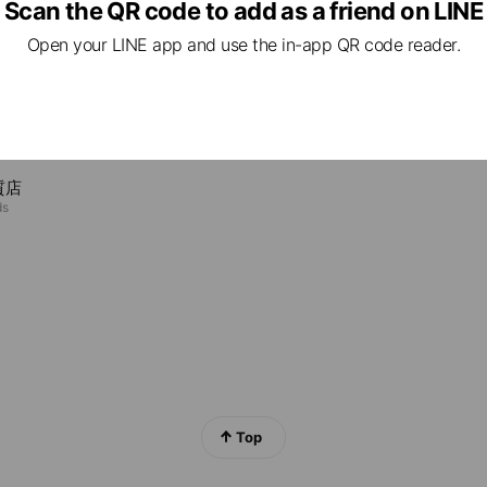
Scan the QR code to add as a friend on LINE
屋ももゆり
ds
Open your LINE app and use the in-app QR code reader.
ns
Reward card
ンド鑑定団
ds
質店
ds
Top