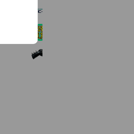
株式会社BIC-M
1,548 friends
出張賃貸
1,233 friends
ブランド鑑定団【大須店】
590 friends