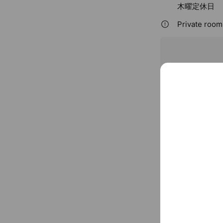
木曜定休日
Private rooms
〒491-091
名鉄名古屋本線
You might like
Accounts others ar