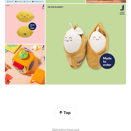
Top
@jinpiincheeyea