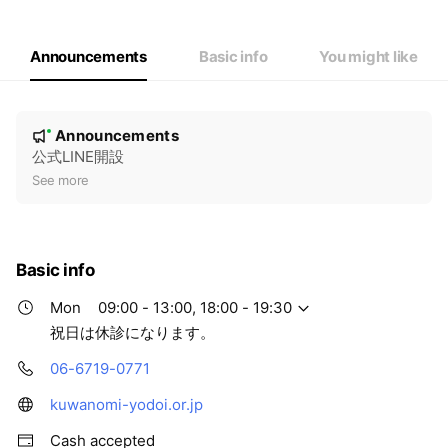
Thu
09:00 - 13:00
Fri
09:00 - 13:00
Sat
09:00 - 13:00
Announcements
Basic info
You might like
祝日は休診になります。
N
Announcements
New
o
公式LINE開設
t
See more
i
c
e
Basic info
Mon
09:00 - 13:00, 18:00 - 19:30
祝日は休診になります。
06-6719-0771
kuwanomi-yodoi.or.jp
Cash accepted