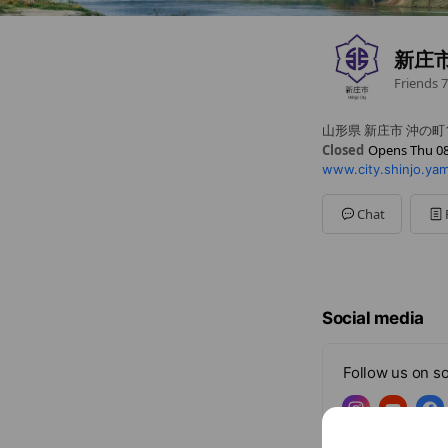
新庄
Friends
7
山形県 新庄市 沖の町
Closed
Opens Thu 08
www.city.shinjo.yam
Sun
Closed
Mon
08:30 - 17:15
Tue
08:30 - 17:15
Chat
Wed
08:30 - 17:15
Thu
08:30 - 17:15
Fri
08:30 - 17:15
Sat
Closed
祝日・年末年始（12
Social media
Follow us on so