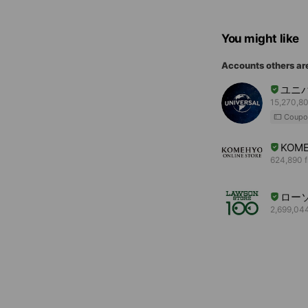
You might like
Accounts others ar
ユニ
15,270,80
Coupo
KOME
624,890 f
ロー
2,699,044