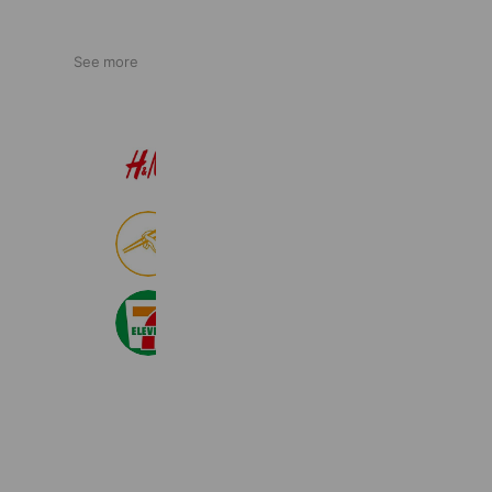
See more
H&M
22,559,760 friends
食べログ
8,999,157 friends
セブン‐イレブン・ジャパン
20,986,671 friends