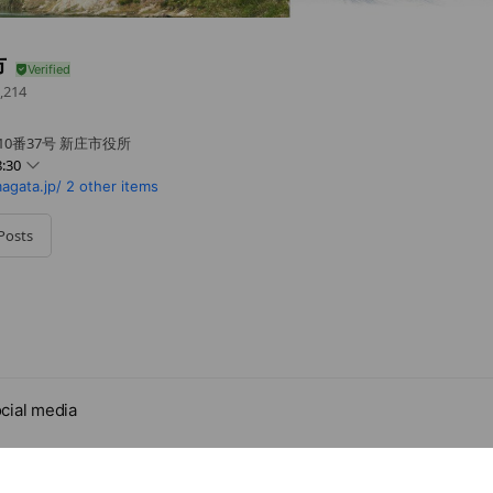
市
,214
10番37号 新庄市役所
:30
agata.jp/
2 other items
Posts
月29日～翌1月3日）は休業
cial media