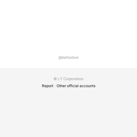
@bellostore
© LY Corporation
Report
Other official accounts