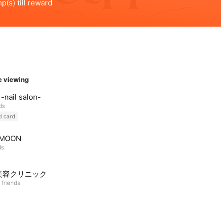
e viewing
 -nail salon-
ds
d card
 MOON
ds
美容クリニック
 friends