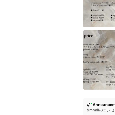
N
Announcem
New
o
&mnailのコン