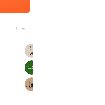
See more
ewalu
720 friends
KAMSA SAUNA
138 friends
KAWARAYA
96 friends