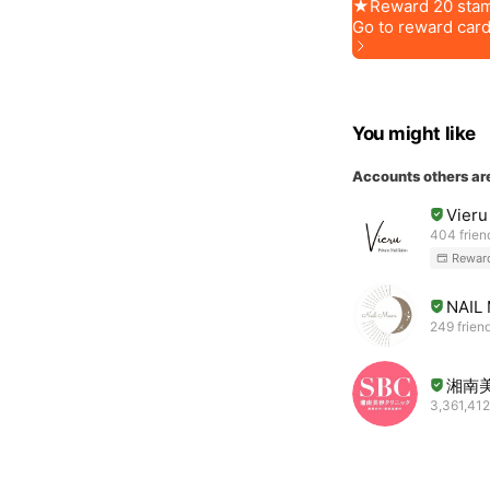
You might like
Accounts others ar
Vieru
404 frien
Rewar
NAIL
249 frien
湘南
3,361,412