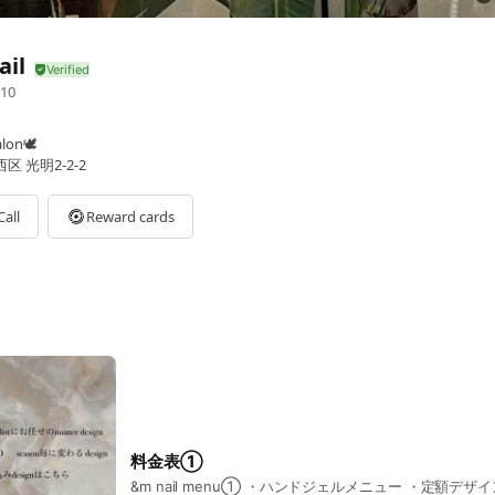
ail
10
on🕊️
 光明2-2-2
Call
Reward cards
料金表①
&m nail menu① ・ハンドジェルメニュー ・定額デザイン ・オフィスネイル