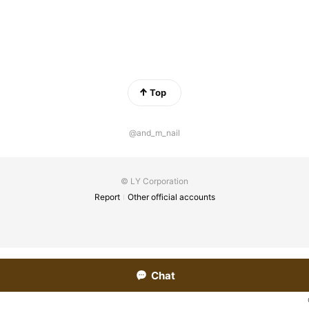
Top
@and_m_nail
© LY Corporation
Report
Other official accounts
Chat