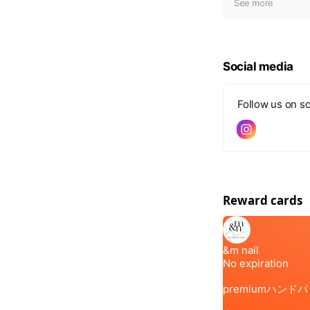
t
See more
i
c
e
Social media
Follow us on so
Reward cards