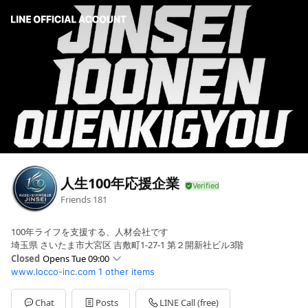
人生100年応援企業
Friends
181
100年ライフを支援する、人材会社です
埼玉県 さいたま市大宮区 吉敷町1-27-1 第２開新社ビル3階
Closed
Opens Tue 09:00
www.locco-inc.com
1 other items
Sun
09:00 - 18:00
Mon
09:00 - 18:00
Tue
09:00 - 18:00
Chat
Posts
LINE Call (free)