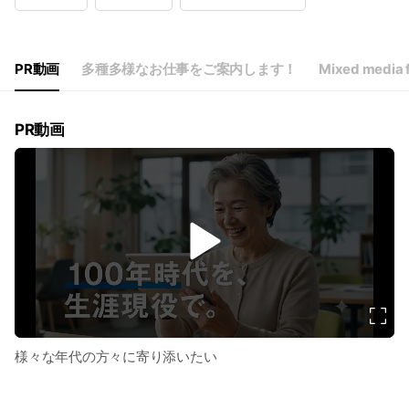
Wed
09:00 - 18:00
Thu
09:00 - 18:00
Fri
09:00 - 18:00
Sat
09:00 - 18:00
PR動画
多種多様なお仕事をご案内します！
Mixed media 
PR動画
v
i
d
e
o
様々な年代の方々に寄り添いたい