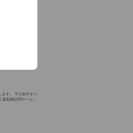
Payが対応可能
ます。 下の条件すべ
2.薬剤師訪問サービス
 4.薬剤師訪問サー