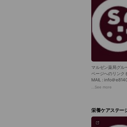
マルゼン薬局グル
ページへのリンク
MAIL : info＠e814
TEL : 080-1452-5
...
See more
栄養ケアステー