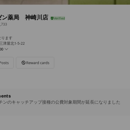
ゼン薬局 神崎川店
,733
なります
津屋北1-5-22
00
Posts
Reward cards
です
ents
チンのキャッチアップ接種の公費対象期間が延長になりました