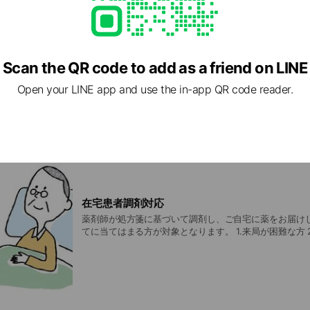
各種キャッシュレス決済可能です
クレジットカード払い可能 電子マネーはPayPay、LINE
Scan the QR code to add as a friend on LINE
Open your LINE app and use the in-app QR code reader.
在宅患者調剤対応
薬剤師が処方箋に基づいて調剤し、ご自宅に薬をお届けし
てに当てはまる方が対象となります。 1.来局が困難な方 
が必要な方 3.医師から薬剤師に対して訪問指示があること
ビスの利用に対して本人もしくは家族の同意があること