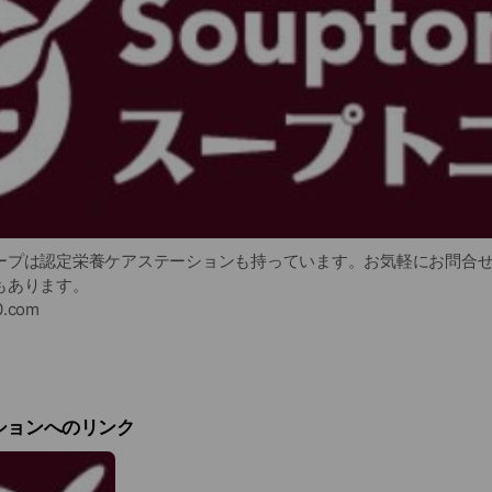
ープは認定栄養ケアステーションも持っています。お気軽にお問合
もあります。
0.com
587
ションへのリンク