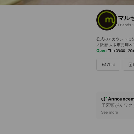
マル
Friends
1
公式のアカウントに
大阪府 大阪市淀川区 三
Open
Thu 09:00 - 20:
Sun
Closed
Mon
09:00 - 20:00
Chat
Tue
09:00 - 20:00
Wed
09:00 - 20:00
Thu
09:00 - 20:00
Fri
09:00 - 20:00
Sat
09:00 - 14:00
N
日曜、祝日は定休日
Announcem
New
o
子宮頸がんワク
t
See more
i
c