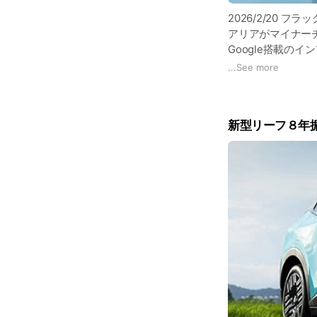
2026/2/20 フ
アリアがマイナー
Google搭載の
バッテリーから電気
...
See more
IT機能 給電機能
新型リーフ８年