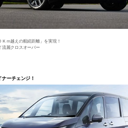
０Ｋｍ越えの航続距離」を実現！
イ流麗クロスオーバー
く全幅が20ｍｍワイドになりました
１２９万円！(予定)
イナーチェンジ！