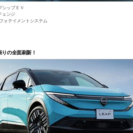
ラッグシップＥＶ
チェンジ
インフォテイメントシステム
を取りだすV2Lなど
が向上しました
振りの全面刷新！