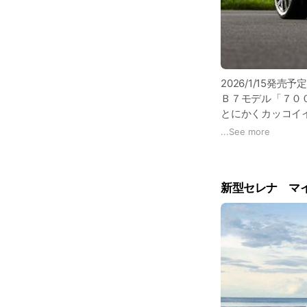
2026/1/15発売予定
Ｂ７モデル「７０
とにかくカッコイ
全長が120ｍｍ短
...
See more
国の補助金も驚きの
新型セレナ マ