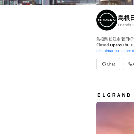
島根
Friends
1
島根県 松江市 菅田町18
Closed
Opens Thu 10
ni-shimane.nissan-d
Sun
10:00 - 18:30
Mon
10:00 - 18:30
Tue
Closed
Chat
Wed
10:00 - 18:30
Thu
10:00 - 18:30
Fri
10:00 - 18:30
Sat
10:00 - 18:30
第一日曜日・第一月
ＥＬＧＲＡＮＤ