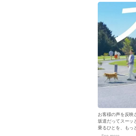
お客様の声を反映
坂道だってスーッ
乗るひとを、もっ
そんなクルマでス
...
See more