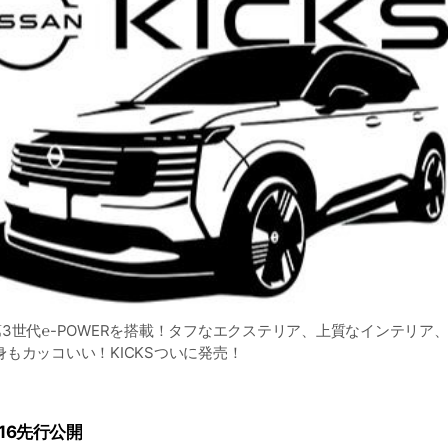
ついに第3世代℮-POWERを搭載！タフなエクステリア、上質なインテリア
もカッコいい！KICKSついに発売！
16先行公開