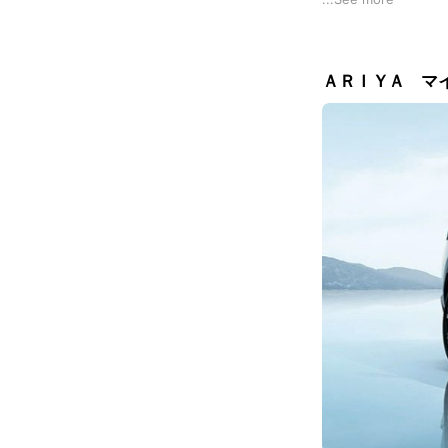
ＡＲＩＹＡ マ