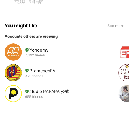
富沢駅, 長町南駅
You might like
See more
Accounts others are viewing
Yondemy
7,392 friends
PromesesFA
329 friends
studio PAPAPA 公式
655 friends