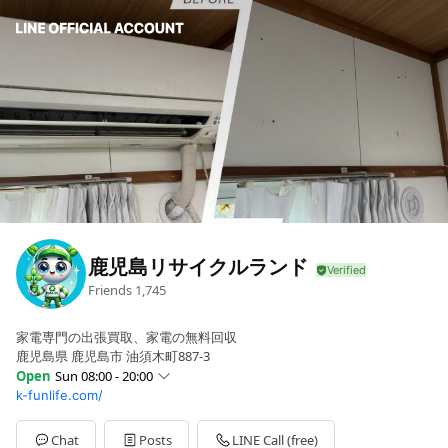
鹿児島リサイクルランド
Friends
1,745
家電専門の出張買取、家電の無料回収
鹿児島県 鹿児島市 油須木町887-3
Open
Sun 08:00 - 20:00
k-funlife.com/
Sun
08:00 - 20:00
Mon
08:00 - 20:00
Tue
08:00 - 20:00
Chat
Posts
LINE Call (free)