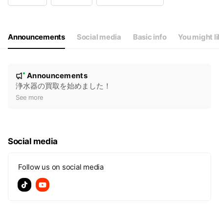
Wed
08:00 - 20:00
Thu
08:00 - 20:00
Fri
08:00 - 20:00
Sat
08:00 - 20:00
Announcements
Social media
Basic info
You might l
N
Announcements
New
o
浄水器の買取を始めました！
t
See more
i
c
e
Social media
Follow us on social media