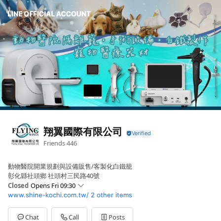
翔翼國際有限公司
Friends
446
動物醫院開業規劃與設備販售/客製化白鐵籠
彰化縣社頭鄉 社頭村三民路40號
Closed
Opens Fri 09:30
www.shine-kochi.com.tw/
2 other items
Sun
Closed
Mon
09:30 - 18:30
Tue
09:30 - 18:30
Chat
Call
Posts