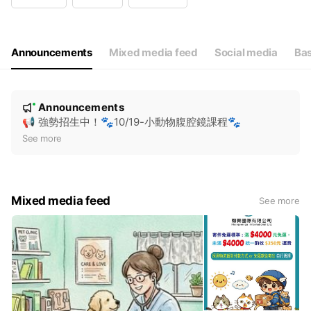
Wed
09:30 - 18:30
Thu
09:30 - 18:30
Fri
09:30 - 18:30
Sat
Closed
Announcements
Mixed media feed
Social media
Bas
周末及例假日公休
N
Announcements
New
o
📢 強勢招生中！🐾10/19-小動物腹腔鏡課程🐾
t
See more
i
c
e
Mixed media feed
See more