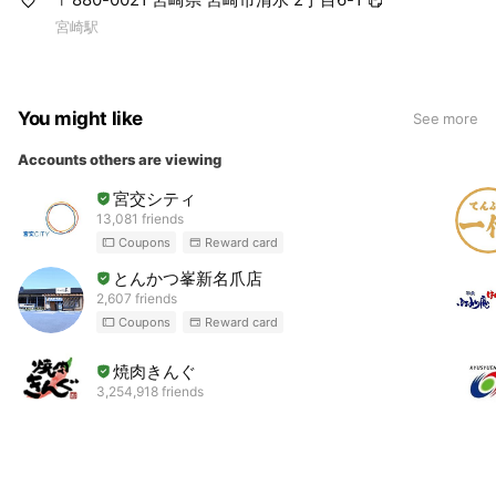
宮崎駅
You might like
See more
Accounts others are viewing
宮交シティ
13,081 friends
Coupons
Reward card
とんかつ峯新名爪店
2,607 friends
Coupons
Reward card
焼肉きんぐ
3,254,918 friends