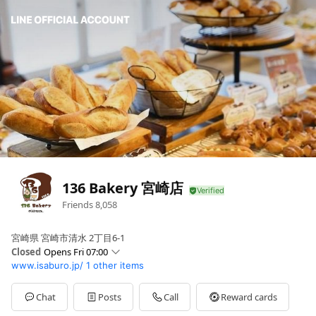
136 Bakery 宮崎店
Friends
8,058
宮崎県 宮崎市清水 2丁目6-1
Closed
Opens Fri 07:00
www.isaburo.jp/
1 other items
Sun
07:00 - 15:00
Mon
07:00 - 15:00
Tue
07:00 - 15:00
Chat
Posts
Call
Reward cards
Wed
07:00 - 15:00