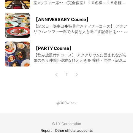
室×ソファー席〜 《完全個室》１０名様～１８名様で
ご利用のアクアリウム×ソファー席のカラオケ個室
《個室》 １４名様〜２０名様でご利用のアクアリウ
ム×ソファー席のゴージャス個室 接待・会食・飲み会
【ANNIVERSARY Course】
など様々なシーンでご利用頂ける個室となっておりま
【記念日・誕生日◆特典付きディナーコース】 アクア
す 人気の個室の為、早めのご予約を
リウム×ソファー席で大切な人と過ごす記念日を･･･ 本
格的なディナーコースをお楽しみ頂けます 記念日特典
は大人気！ お二人の素敵な思い出にご利用下さいませ
思わずうっとり…してしまう空間 大切な人との大切な
【PARTY Course】
時間は《北新地 水響亭》
【飲み放題付きコース】 アクアリウムに囲まれながら
気の合う仲間と優雅なひとときを 接待・同伴・記念日
におすすめのアクアリウムソファー席や 会社宴会や同
窓会などにおすすめのアクアリウム個室を完備 優雅に
1
泳ぐ熱帯魚が都会の喧騒を癒してくれる 素敵な空間と
御食事をご堪能下さい ■ご予約受付中です■
@309wizev
© LY Corporation
Report
Other official accounts