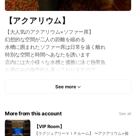
【アクアリウム】
【大人気のアクアリウム×ソファー席】
幻想的な空間が二人の距離を縮める
水槽に囲まれたソファー席は日常を遠く離れ
特別な空間と時間へあなたを誘います
店内には大小様々な水槽と優雅に泳ぐ熱帯魚
お席のみの御予約も承っておりますので
お気軽にお電話下さい
See more
More from this account
See all
【VIP Room】
【ラグジュアリーＶＩＰルーム】 〜アクアリウム×個