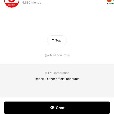
4,880 friends
Top
@kitchencourt09
© LY Corporation
Report
Other official accounts
Chat