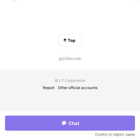
Top
@308bvmdh
© LY Corporation
Report
Other official accounts
Chat
Country or region:
Japan