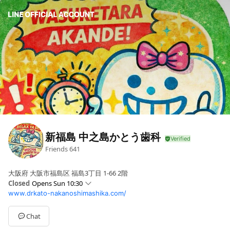
新福島 中之島かとう歯科
Friends
641
大阪府 大阪市福島区 福島3丁目 1-66 2階
Closed
Opens Sun 10:30
www.drkato-nakanoshimashika.com/
Sun
10:30 - 13:30,14:00 - 17:30
Mon
10:30 - 14:30,16:00 - 20:30
Tue
Closed
Chat
Wed
10:30 - 14:30,16:00 - 20:30