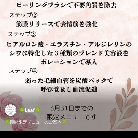
🍀Leaf🍀
🍀期間限定メニューのご案内🍀
寒気や乾燥で血流も滞り、目元や口もとの小ジワやほうれい線の