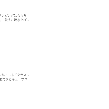
ランピングはもちろ
も！贅沢に焼き上げて
されている「グラスフ
能できるキューブロー