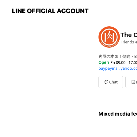
The
Friends
4
肉屋の本気！焼肉・B
Open
Fri 09:00 - 17:0
paypaymall.yahoo.co
Sun
Closed
Mon
09:00 - 17:00
Tue
09:00 - 17:00
Chat
Wed
Closed
Thu
09:00 - 17:00
Fri
09:00 - 17:00
Sat
09:00 - 17:00
定休日：水曜日・日
Mixed media fe