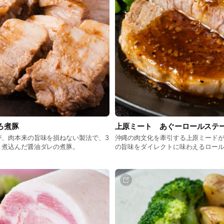
ろ煮豚
上原ミート あぐーロールステ
が、肉本来の旨味を損ねない製法で、3
沖縄の肉文化を牽引する上原ミード
り煮込んだ醤油ダレの煮豚。
の旨味をダイレクトに味わえるロー