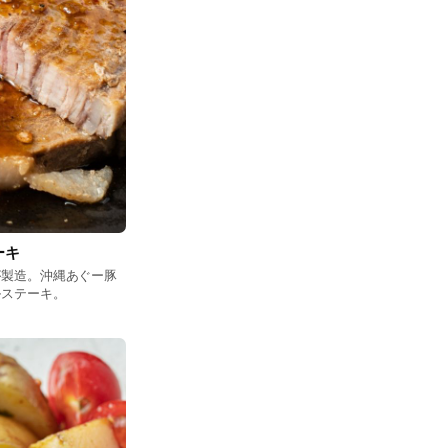
ーキ
が製造。沖縄あぐー豚
ルステーキ。