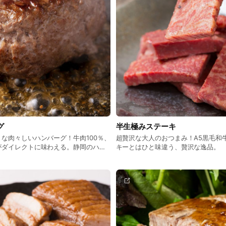
グ
半生極みステーキ
な肉々しいハンバーグ！牛肉100％、
超贅沢な大人のおつまみ！A5黒毛和
がダイレクトに味わえる。静岡のハン
キーとはひと味違う、贅沢な逸品。