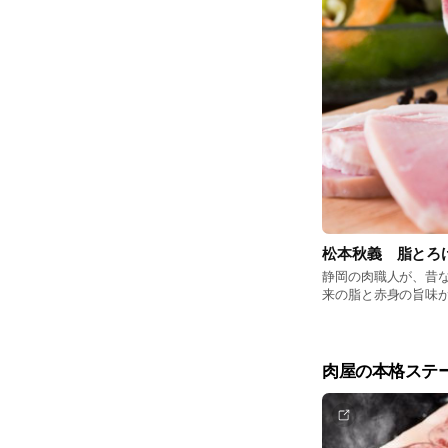
松本秋義 脂とろ
静岡の肉職人が、昔
来の脂と赤身の旨味
肉屋の本格ステ