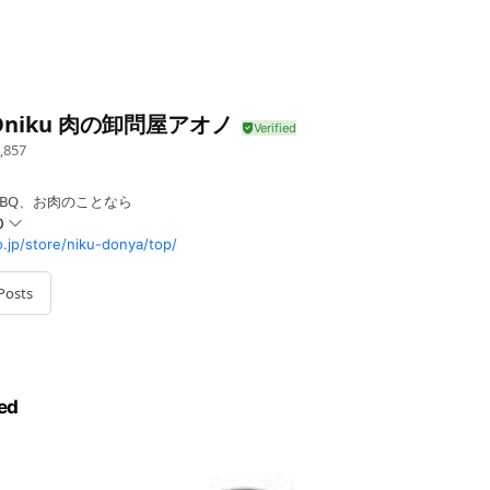
 Oniku 肉の卸問屋アオノ
,857
BQ、お肉のことなら
0
.jp/store/niku-donya/top/
Posts
曜日・当店指定の祝日
ed