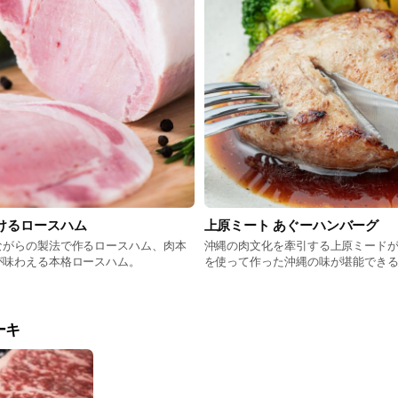
けるロースハム
上原ミート あぐーハンバーグ
ながらの製法で作るロースハム、肉本
沖縄の肉文化を牽引する上原ミード
が味わえる本格ロースハム。
を使って作った沖縄の味が堪能でき
ーキ