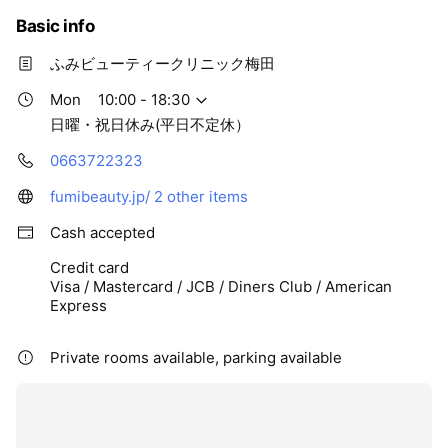
Basic info
ふみビューティークリニック梅田
Mon
10:00 - 18:30
日曜・祝日休み(平日不定休）
0663722323
fumibeauty.jp/
2 other items
Cash accepted
Credit card
Visa / Mastercard / JCB / Diners Club / American
Express
Private rooms available, parking available