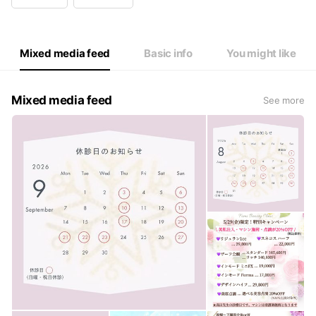
Wed
10:00 - 18:30
Thu
10:00 - 18:30
Fri
10:00 - 18:30
Sat
10:00 - 17:30
Mixed media feed
Basic info
You might like
日曜・祝日休み(平日不定休）
Mixed media feed
See more